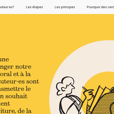
auteur·es?
Les étapes
Les principes
Pourquoi des cerc
une
nger notre
’oral et à la
auteur·es sont
nsmettre le
un souhait
ent
iture, de la